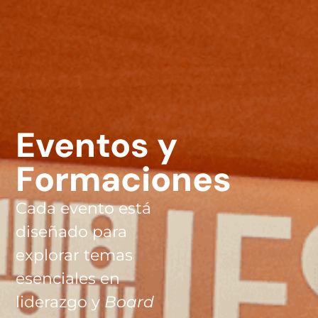
Eventos y
Formaciones
Cada evento está
diseñado para
explorar temas
esenciales en
liderazgo y
Board