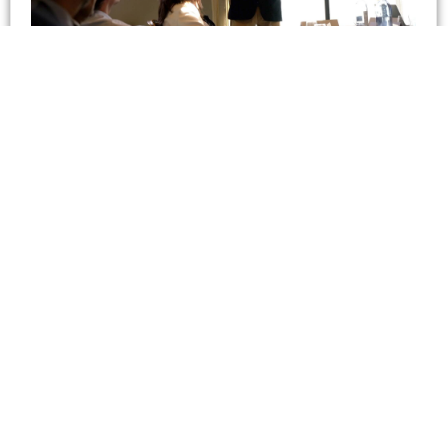
Consejos y consejeros de alto
impacto
Fecha:
24,25 y 26 de Junio
Acelera tu evolución hacia tu próximo consejo,
con especial atención a las empresas familiares
y al impacto que tendrán los consejos en el
futuro empresarial.
Ver evento